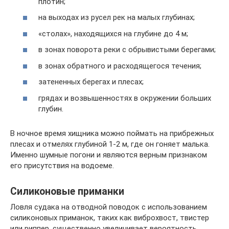
плотин;
на выходах из русел рек на малых глубинах;
«столах», находящихся на глубине до 4 м;
в зонах поворота реки с обрывистыми берегами;
в зонах обратного и расходящегося течения;
затененных берегах и плесах;
грядах и возвышенностях в окружении больших
глубин.
В ночное время хищника можно поймать на прибрежных
плесах и отмелях глубиной 1-2 м, где он гоняет малька.
Именно шумные погони и являются верным признаком
его присутствия на водоеме.
Силиконовые приманки
Ловля судака на отводной поводок с использованием
силиконовых приманок, таких как виброхвост, твистер
или риппер, существенно увеличивает вероятность