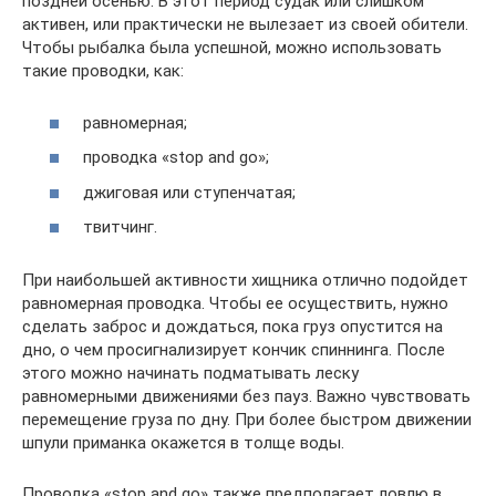
поздней осенью. В этот период судак или слишком
активен, или практически не вылезает из своей обители.
Чтобы рыбалка была успешной, можно использовать
такие проводки, как:
равномерная;
проводка «stop and go»;
джиговая или ступенчатая;
твитчинг.
При наибольшей активности хищника отлично подойдет
равномерная проводка. Чтобы ее осуществить, нужно
сделать заброс и дождаться, пока груз опустится на
дно, о чем просигнализирует кончик спиннинга. После
этого можно начинать подматывать леску
равномерными движениями без пауз. Важно чувствовать
перемещение груза по дну. При более быстром движении
шпули приманка окажется в толще воды.
Проводка «stop and go» также предполагает ловлю в