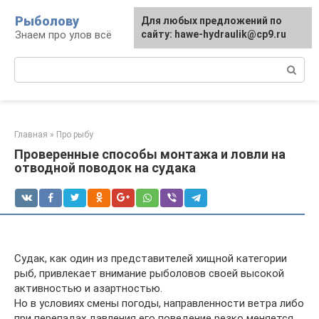
Перейти
Рыболову
Для любых предложений по
к
Знаем про улов всё
сайту: hawe-hydraulik@cp9.ru
контенту
Поиск:
Главная
»
Про рыбу
Проверенные способы монтажа и ловли на
отводной поводок на судака
Судак, как один из представителей хищной категории
рыб, привлекает внимание рыболовов своей высокой
активностью и азартностью.
Но в условиях смены погоды, направленности ветра либо
при перепадах давления его поведение резко меняется