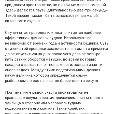
придонном пространстве, но в отличие от равномерной
здесь делаются паузы длительностью две-три секунды.
Такой вариант может быть использован при малой
активности судака.
Ступенчатая проводка или джиг считается наиболее
эффективной для ловли судака. Используют ее
независимо от времени года и активности хищника. Суть
ступенчатой проводки заключается в том, что приманке
дают опуститься на дно, после чего делают четыре-
пять резких оборотов катушки, во время которых
насадка отрывается от поверхности, подпрыгивает и
снова падает. Между этими подтягиваниями делают
паузу, величина которой определяется самим
рыболовом, но составляет не более десяти секунд.
При твитчинге рывок снасти производится не
вращением шпули, а резким движением спиннингового
удилища в сторону или малоамплитудным
подергиванием его кончика. Такие колебания
раздражают и привлекают судака. Чаще всего такую