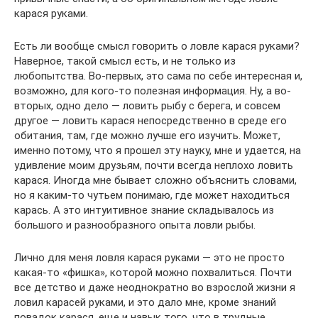
карася руками.
Есть ли вообще смысл говорить о ловле карася руками?
Наверное, такой смысл есть, и не только из
любопытства. Во-первых, это сама по себе интересная и,
возможно, для кого-то полезная информация. Ну, а во-
вторых, одно дело — ловить рыбу с берега, и совсем
другое — ловить карася непосредственно в среде его
обитания, там, где можно лучше его изучить. Может,
именно потому, что я прошел эту науку, мне и удается, на
удивление моим друзьям, почти всегда неплохо ловить
карася. Иногда мне бывает сложно объяснить словами,
но я каким-то чутьем понимаю, где может находиться
карась. А это интуитивное знание складывалось из
большого и разнообразного опыта ловли рыбы.
Лично для меня ловля карася руками — это не просто
какая-то «фишка», которой можно похвалиться. Почти
все детство и даже неоднократно во взрослой жизни я
ловил карасей руками, и это дало мне, кроме знаний
повадок карася, еще и навык того, что в трудные