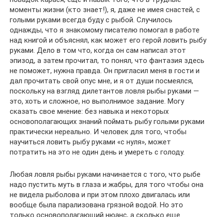
моменты жизни (кто знает!), я, даже не имея снастей, с
голыми руками всегда буду с рыбой. Случилось
однажды, что я знакомому писателю помогал в работе
над книгой и объяснял, как может его герой ловить рыбу
руками. Дело в том что, когда он сам написал этот
эпизод, а затем прочитал, то понял, что фантазия здесь
не поможет, нужна правда. Он пригласил меня в гости и
дал прочитать свой опус мне, и я от души посмеялся,
поскольку на взгляд дилетантов ловля рыбы руками —
это, хоть и сложное, но выполнимое задание. Могу
сказать свое мнение: без навыка и некоторых
основополагающих знаний поймать рыбу голыми руками
практически нереально. И человек для того, чтобы
научиться ловить рыбу руками «с нуля», может
потратить на это не один день и умереть с голоду.
Любая ловля рыбы руками начинается с того, что рыбе
надо пустить муть в глаза и жабры, для того чтобы она
не видела рыболова и при этом плохо двигалась или
вообще была парализована грязной водой. Но это
только основополагающий нюанс, а сколько еще