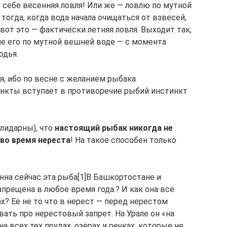
 себе весенняя ловля! Или же — ловлю по мутной
тогда, когда вода начала очищаться от взвесей,
 вот это — фактически летняя ловля. Выходит так,
ие его по мутной вешней воде — с момента
одья.
ся, ибо по весне с желанием рыбака
инкты вступает в противоречие рыбий инстинкт
олидарны), что
настоящий рыбак никогда не
во время нереста
! На такое способен только
енна сейчас эта рыба[1]В Башкортостане и
апрещена в любое время года.? И как она всё
х? Её не то что в нерест — перед нерестом
вать про нерестовый запрет. На Урале он «на
а всех тех прудах, озёрах и речках, которые не