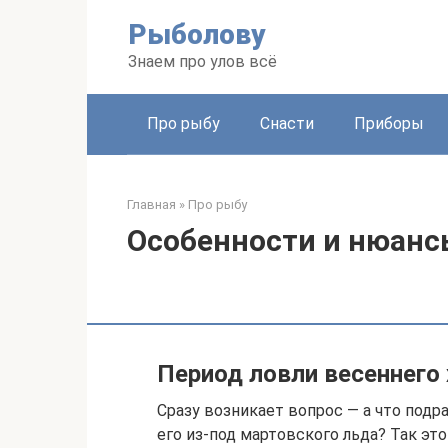
Перейти
Рыболову
к
контенту
Знаем про улов всё
Про рыбу
Снасти
Приборы
Главная
»
Про рыбу
Особенности и нюанс
Период ловли весеннего 
Сразу возникает вопрос — а что подр
его из-под мартовского льда? Так эт