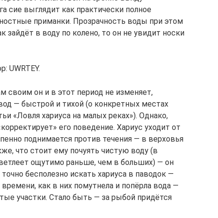
га сие выглядит как практически полное
ностные приманки. Прозрачность воды при этом
 зайдёт в воду по колено, то он не увидит носки
ор: UWRTEY.
м своим он и в этот период не изменяет,
вод — быстрой и тихой (о конкретных местах
ьи «Ловля хариуса на малых реках»). Однако,
орректирует» его поведение. Хариус уходит от
епенно поднимается против течения — в верховья
кже, что стоит ему почуять чистую воду (в
светлеет ощутимо раньше, чем в больших) — он
е точно бесполезно искать хариуса в паводок —
 времени, как в них помутнела и попёрла вода —
стые участки. Стало быть — за рыбой придётся