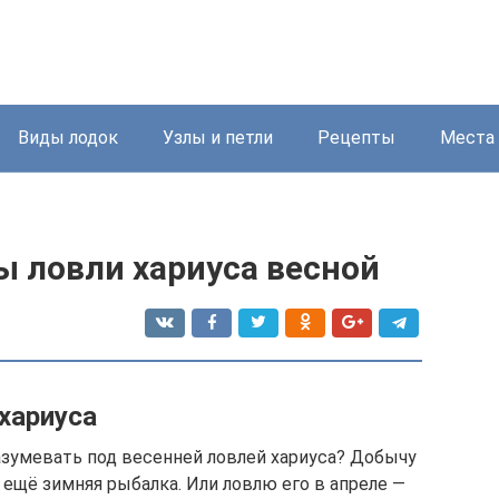
Виды лодок
Узлы и петли
Рецепты
Места
ы ловли хариуса весной
хариуса
азумевать под весенней ловлей хариуса? Добычу
о ещё зимняя рыбалка. Или ловлю его в апреле —