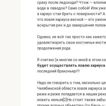
сразу после ледохода? Чтож — вполне
воде в паводок? Само собой! Или уже 
а хариус стал брать с поверхности? А
что ловля хариуса весной — это ужен
вскрытия рек и до завершения полов
Однако, не всё так просто как кажет
удовлетворить свои охотничьи инст
продолжения рода.
Я считаю (и многие со мной в этом с
будет осуществлять ловлю хариуса 
последний браконьер!!!
Надо ли говорить о том, насколько ц
Челябинской области ловля хариуса з
реже и реже попадается в наших река
ловить нельзя[2]Не стоит также забы
прочих водных объектах» (то бишь — н