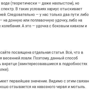
 воде (теоретически — даже нахлыстом), но
 спектр. В таких условиях хариус отыскивает
ией. Следовательно — у нас только два пути: либо
— на донную или поплавочную удочку, либо на
 колебания. А это — удочка с боковым кивком и
сайте посвящена отдельная статья. Всё, что в
ля весенней ловли. Поэтому, данный способ
ь вкратце (заинтересовавшиеся в подробностях
лке).
имеет первейшее значение. Видимо с этим связан
орошо отзывается на навозного червя и мотыль.