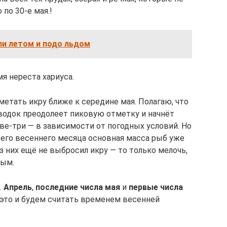
 по 30-е мая.!
ли летом и подо льдом
мя нереста хариуса.
етать икру ближе к середине мая. Полагаю, что
аводок преодолеет пиковую отметку и начнёт
две-три — в зависимости от погодных условий. Но
ьего весеннего месяца основная масса рыб уже
з них ещё не выбросил икру — то только мелочь,
вым.
.
Апрель
,
последние числа мая
и
первые числа
т это и будем считать временем весенней