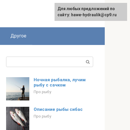
Для любых предложений по
сайту: hawe-hydraulik@cp9.ru
Другое
Поиск:
Ночная рыбалка, лучим
рыбу с сачком
Про рыбу
Описание рыбы сибас
Про рыбу