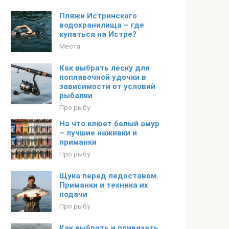
Пляжи Истринского
водохранилища – где
купаться на Истре?
Места
Как выбрать леску для
поплавочной удочки в
зависимости от условий
рыбалки
Про рыбу
На что клюет белый амур
– лучшие наживки и
приманки
Про рыбу
Щука перед ледоставом.
Приманки и техника их
подачи
Про рыбу
Как выбрать и привязать