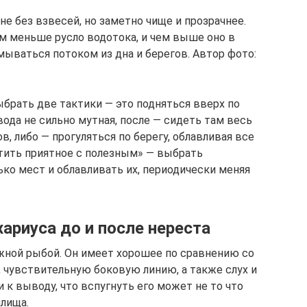
не без взвесей, но заметно чище и прозрачнее.
ем меньше русло водотока, и чем выше оно в
ываться потоком из дна и берегов. Автор фото:
брать две тактики — это подняться вверх по
вода не сильно мутная, после — сидеть там весь
, либо — прогуляться по берегу, облавливая все
тить приятное с полезным» — выбрать
ко мест и облавливать их, периодически меняя
ариуса до и после нереста
жной рыбой. Он имеет хорошее по сравнению со
 чувствительную боковую линию, а также слух и
к выводу, что вспугнуть его может не то что
илища.