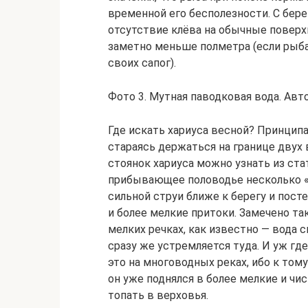
временной его бесполезности. С бере
отсутствие клёва на обычные поверх
заметно меньше полметра (если рыбак
своих сапог).
Фото 3. Мутная паводковая вода. Авт
Где искать хариуса весной? Принципа
стараясь держаться на границе двух 
стоянок хариуса можно узнать из стат
прибывающее половодье несколько «к
сильной струи ближе к берегу и пост
и более мелкие притоки. Замечено та
мелких речках, как известно — вода 
сразу же устремляется туда. И уж гд
это на многоводных реках, ибо к тому
он уже поднялся в более мелкие и чи
топать в верховья.