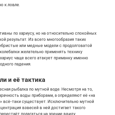
о к ловле.
тивны по хариусу, но на относительно спокойных
хой результат. Из всего многообразия таких
бристые или медные модели с продолговатой
а колебалки желательно применять технику
 хариус чаще всего атакует приманку именно
бодного падения.
и и её тактика
есная рыбалка по мутной воде. Несмотря на то,
зрачность воды приборами, а определяют её «на
и» всё-таки существует. Исключительно мутной
онцентрация взвесей в ней достигает такого
 перестаёт полагаться на зрение ввиду