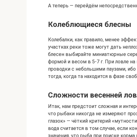
А теперь — перейдём непосредственн
Колеблющиеся блесны
Колебалки, как правило, менее эффек
участках реки тоже могут дать непло
блесен выбирайте миниатюрные сере
формой и весом в 5-7 г. При ловле н
проводки с небольшими паузами, ибо
тогда, когда та находится в фазе сво
Сложности весенней ловл
Итак, нам предстоит сложная и интер
что рыбаки никогда не измеряют про
глазок» — чёткий критерий «мутност
вода считается в том случае, если к
значения, что рыба при поиске корма