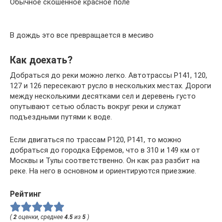
Обычное скошенное красное поле
В дождь это все превращается в месиво
Как доехать?
Добраться до реки можно легко. Автотрассы Р141, 120,
127 и 126 пересекают русло в нескольких местах. Дороги
между несколькими десятками сел и деревень густо
опутывают сетью область вокруг реки и служат
подъездными путями к воде.
Если двигаться по трассам Р120, Р141, то можно
добраться до городка Ефремов, что в 310 и 149 км от
Москвы и Тулы соответственно. Он как раз разбит на
реке. На него в основном и ориентируются приезжие.
Рейтинг
(
2
оценки, среднее
4.5
из
5
)