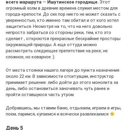
всего маршрута
—
Ишутинское городище
. Этот
огромный холм в древние времена служил местом для
города-крепости. До сих пор никто не может сказать с
уверенностью, кто именно там обитал и от кого хотел
защититься. Несмотря на то, что на него довольно
непросто забраться со стороны реки, тем, кто это
сделает , откроются прекрасные бескрайние просторы
окружающей природы. А еще оттуда можно
рассмотреть следующее препятствие на реке, не
сложное, но коварное :).
От места стоянки нашего лагеря до пункта назначения
около 22 км. В зависимости отситуации, инструктор
принимает решение: либо дойти до этого монолита за
день, либо остановиться заночевать чуть ранее и
пройти оставшуюся часть утром.
Добравшись, мы ставим баню, отдыхаем, играем в игры,
поем, паримся, купаемся и всячески развлекаемся
День 5