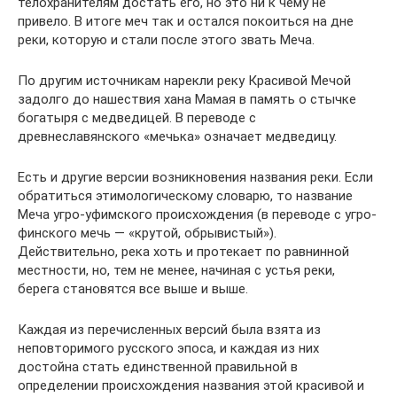
телохранителям достать его, но это ни к чему не
привело. В итоге меч так и остался покоиться на дне
реки, которую и стали после этого звать Меча.
По другим источникам нарекли реку Красивой Мечой
задолго до нашествия хана Мамая в память о стычке
богатыря с медведицей. В переводе с
древнеславянского «мечька» означает медведицу.
Есть и другие версии возникновения названия реки. Если
обратиться этимологическому словарю, то название
Меча угро-уфимского происхождения (в переводе с угро-
финского мечь — «крутой, обры­вистый»).
Действительно, река хоть и протекает по равнинной
местности, но, тем не менее, начиная с устья реки,
берега становятся все выше и выше.
Каждая из перечисленных версий была взята из
неповторимого русского эпоса, и каждая из них
достойна стать единственной правильной в
определении происхождения названия этой красивой и