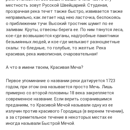
местность зовут Русской Швейцарией. Студеная,
прозрачная река течет также быстро, извивается также
неправильно, как летает над нею ласточка, беспокоясь
о приближении тучи. Высокий тростник шумит по ее
заливам. Круты, отвесны берега ее. По ним тянутся леса,
кое-где возвышаются курганы, надгробные памятники
безымянных людей, и кое-где мелькают разноцветные
скалы: то бледные, то голубые, то желтые. Река
красивая, река живописная, очаровательная!
А что в имени твоем, Красивая Меча?
Первое упоминание о названии реки датируется 1723
годом, при этом она называется просто Мечь. Лишь
примерно со второй половины 18 века закрепляется
современное название. Если верить сохранившимся
преданиям, то Красивой Мечой называли одну из ее
излучин против красивого Городища (в верхнем течении),
а за стремительное течение в некоторых местах ее
иногда называли Быстрой Мечой.