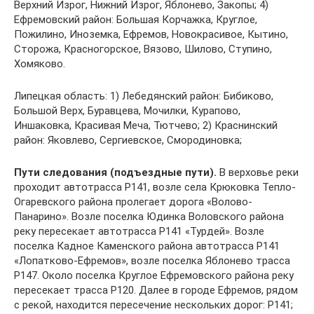
Верхний Изрог, Нижний Изрог, Яблонево, Закопы; 4)
Ефремовский район: Большая Корчажка, Круглое,
Пожилино, Иноземка, Ефремов, Новокрасивое, Кытино,
Сторожа, Красногорское, Вязово, Шилово, Ступино,
Хомяково.
Липецкая область: 1) Лебедянский район: Бибиково,
Большой Верх, Буравцева, Мочилки, Курапово,
Иншаковка, Красивая Меча, Тютчево; 2) Краснинский
район: Яковлево, Сергиевское, Смородиновка;
Пути следования (подъездные пути).
В верховье реки
проходит автотрасса Р141, возле села Крюковка Тепло-
Огаревского района пролегает дорога «Волово-
Панарино». Возле поселка Юдинка Воловского района
реку пересекает автотрасса Р141 «Турдей». Возле
поселка Кадное Каменского района автотрасса Р141
«Лопатково-Ефремов», возле поселка Яблонево трасса
Р147. Около поселка Круглое Ефремовского района реку
пересекает трасса Р120. Далее в городе Ефремов, рядом
с рекой, находится пересечение нескольких дорог: Р141;