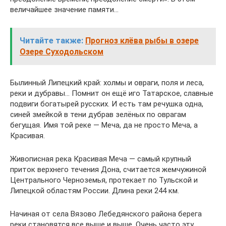
величайшее значение памяти…
Читайте также:
Прогноз клёва рыбы в озере
Озере Суходольском
Былинный Липецкий край: холмы и овраги, поля и леса,
реки и дубравы… Помнит он ещё иго Татарское, славные
подвиги богатырей русских. И есть там речушка одна,
синей змейкой в тени дубрав зелёных по оврагам
бегущая. Имя той реке — Мечa, да не просто Мечa, а
Красивая.
Живописная река Красивая Меча — самый крупный
приток верхнего течения Дона, считается жемчужиной
Центрального Черноземья, протекает по Тульской и
Липецкой областям России. Длина реки 244 км.
Начиная от села Вязово Лебедянского района берега
реки становятся все выше и выше. Очень часто эту