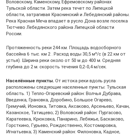
Воловскому, Каменскому, Ефремовскому районах
Тульской области. Затем река течет по Липецкой
области, затрагивая Краснинский и Лебедянский районы.
Река Красная Меча впадает в русло Дона возле поселка
Тютчево Лебедянского района Липецкой области
России.
Протяженность реки 244 км. Площадь водосборного
бассейна 6 тыс. км 2 . Расход воды 30,5 м³/с (в 22 км от
устья). Ширина реки около от 50 м до 400 м. Средняя
глубина до 2 м. скорость течения 0,2-0,4 м/сек.
Населённые пункты.
От истока реки вдоль русла
расположены следующие населенные пункты: Тульская
область. 1) Тепло-Огаревский район: Волчья Дубрава,
Введенка, Грановка, Доробино, Большое Огарево,
Гремучий, Ионовка, Титовка, Аксаково, Арсеньево, Качан,
Казанское, Татищево; 2) Воловский район: Пургасово,
Каратеевка, Крюковка, Панарино, Лебяжье, Баскаково,
Горсткино, Гурьево, Рождественно, Костомаровка,
Игнатьевка; 3) Каменский район: Филоновка, Кадное,