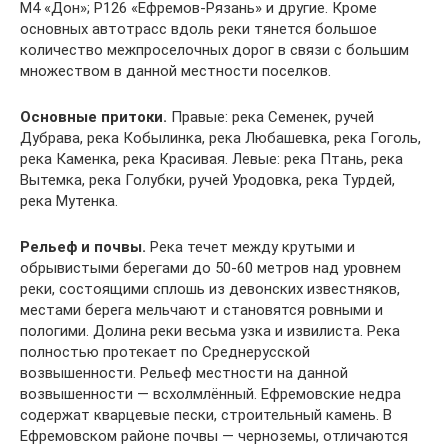
М4 «Дон»; Р126 «Ефремов-Рязань» и другие. Кроме
основных автотрасс вдоль реки тянется большое
количество межпроселочных дорог в связи с большим
множеством в данной местности поселков.
Основные притоки.
Правые: река Семенек, ручей
Дубрава, река Кобылинка, река Любашевка, река Гоголь,
река Каменка, река Красивая. Левые: река Птань, река
Вытемка, река Голубки, ручей Уродовка, река Турдей,
река Мутенка.
Рельеф и почвы.
Река течет между крутыми и
обрывистыми берегами до 50-60 метров над уровнем
реки, состоящими сплошь из девонских известняков,
местами берега мельчают и становятся ровными и
пологими. Долина реки весьма узка и извилиста. Река
полностью протекает по Среднерусской
возвышенности. Рельеф местности на данной
возвышенности — всхолмлённый. Ефремовские недра
содержат кварцевые пески, строительный камень. В
Ефремовском районе почвы — черноземы, отличаются