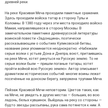
древней реки.
На реке Красивая Меча проходили памятные сражения.
Здесь проходили войска татар в сторону Тулы и
Коломны. В 1380 году через эти места проходило войско
Мамая, направлявшееся в сторону Москвы. В
замечательном памятнике древнерусской литературы
воинской повести «Задонщина», поэтически
рассказывающем о событиях Куликовской битвы,
название реки упоминается неоднократно: «Набежали
серые волки с устьев Дона и Днепра, воют, притаившись
на реке Мече, хотят ринуться на Русскую землю. То не
серые волки были — пришли поганые татары, хотят
пройти войной всю Русскую землю». Автор описывает
драматизм исторических событий: многие воины лежат
посечённые на донском берегу, запружена трупами Меча.
Пейзаж Красивой Мечи неповторим. Цветов таких, как
на Мече, не увидеть в других местах — больших, во всю
ладонь, белых кувшинок. Выйдешь на реку со стороны —
будто звезды рассыпаны, рука сама потянется к ним. А