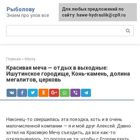
Перейти
Рыболову
Для любых предложений по
к
Знаем про улов всё
сайту: hawe-hydraulik@cp9.ru
контенту
Поиск:
Главная
»
Места
Красивая меча — отдых в выходные:
Ишутинское городище, Конь-камень, долина
мегалитов, церковь
Наконец-то свершилась эта поездка, хоть и в очень
малочисленной компании — я и мой друг Алексей. Давно
хотел на Красивую Мечу съездить, да все как-то
откладывалось, то погода не та, чтобы с Егором ехать,