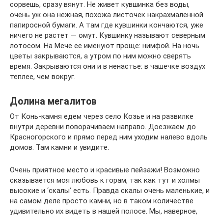
сорвешь, сразу вянут. Не живет кувшинка без воды,
очень уж она нежная, похожа листочек накрахмаленной
папиросной бумаги. А там где кувшинки кончаются, уже
ничего не растет — омут. Кувшинку называют северным
лотосом. На Мече ее именуют проще: нимфой. На ночь
цветы закрываются, а утром по ним можно сверять
время. Закрываются они и в ненастье: в чашечке воздух
теплее, чем вокруг.
Долина мегалитов
От Конь-камня едем через село Козье и на развилке
внутри деревни поворачиваем направо. Доезжаем до
Красногорского и прямо перед ним уходим налево вдоль
домов. Там камни и увидите.
Очень приятное место и красивые пейзажи! Возможно
сказывается моя любовь к горам, так как тут и холмы
высокие и ‘скалы’ есть. Правда скалы очень маленькие, и
на самом деле просто камни, но в таком количестве
удивительно их видеть в нашей полосе. Мы, наверное,