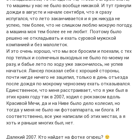
то машины у нас не было вообще никакой. И тут грянули
дожди в августе и начале сентября, что я сразу
испугался, что лето заканчивается и я уж никуда не
успею, тем более, что не слишком люблю мокрую погоду,
а машина моя тем более ее не любит. Поэтому было
решено не откладывать и ехать суровой мужской
компанией и без малолеток.
И это очень хорошо, что мы все бросили и поехали, с тех
пор теплых и солнечных выходных не было по-моему ни
разу, и бабье лето по ходу уже закончилось, не успев
начаться. Лансер показал себя с хорошей стороны,
почти нигде ничего не зацепил, только в день отъезда
после дождя по мокрому чернозему ехать отказывался.
Единственное, что меня расстраивает, что я уже был в
этих краях году так в 2007, ходил с рюкзаком вдоль
Красивой Мечи, да и на Ниве было дело колесил, но
тогда у меня не было ни фотоаппарата, ни блога. И
соответственно, все уже написали об этих местах, а я
хоть и раньше многих был, нет.
Далекий 2007. Кто найдет на фотке огурец?