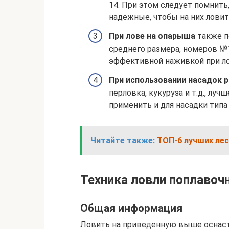
14. При этом следует помнить
надежные, чтобы на них лови
При лове на опарыша
также п
среднего размера, номеров №
эффективной наживкой при ло
При использовании насадок 
перловка, кукуруза и т.д., лу
применить и для насадки типа 
Читайте также:
ТОП-6 лучших лес
Техника ловли поплавоч
Общая информация
Ловить на приведенную выше оснастк