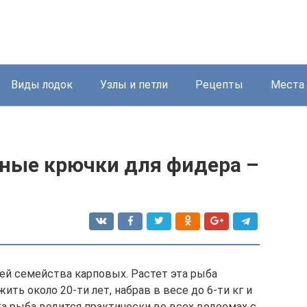
Виды лодок
Узлы и петли
Рецепты
Места
ные крючки для фидера –
ей семейства карповых. Растет эта рыба
ть около 20-ти лет, набрав в весе до 6-ти кг и
а рыба водится практически во всех водоемах с