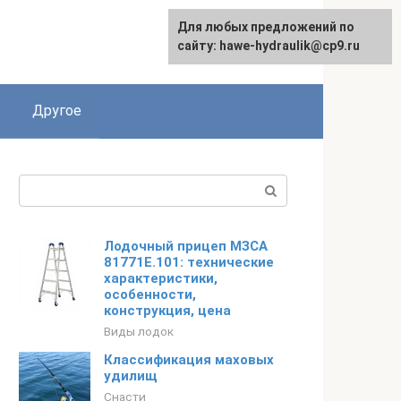
Для любых предложений по
сайту: hawe-hydraulik@cp9.ru
Другое
Поиск:
Лодочный прицеп МЗСА
81771Е.101: технические
характеристики,
особенности,
конструкция, цена
Виды лодок
Классификация маховых
удилищ
Снасти