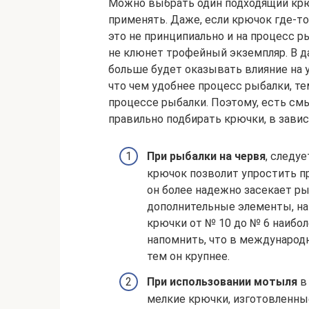
Можно выбрать один подходящий крю
применять. Даже, если крючок где-то
это не принципиально и на процесс р
не клюнет трофейный экземпляр. В д
больше будет оказывать влияние на 
что чем удобнее процесс рыбалки, те
процессе рыбалки. Поэтому, есть см
правильно подбирать крючки, в зави
При рыбалки на червя
, следу
крючок позволит упростить пр
он более надежно засекает ры
дополнительные элементы, на
крючки от № 10 до № 6 наибол
напомнить, что в международ
тем он крупнее.
При использовании мотыля
в
мелкие крючки, изготовленные