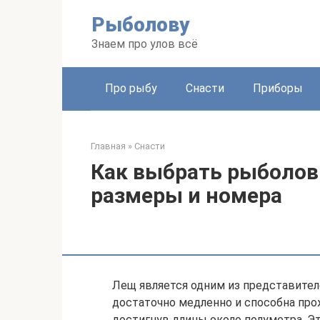
Перейти
Рыболову
к
контенту
Знаем про улов всё
Про рыбу
Снасти
Приборы
Главная
»
Снасти
Как выбрать рыболов
размеры и номера
Лещ является одним из представител
достаточно медленно и способна прожи
достигнув длины около полуметра. Эт