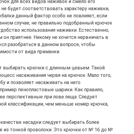
чок для всех видов наживок и смело его
 не будет соответствовать характеру наживки,
ыбалки данный фактор особо не повлияет, если
анном случае, не правильно подобранный крючок
удобство использования наживки. Естественно,
м он приятнее. Никому не хочется нервничать в
ысл разобраться в данном вопросе, чтобы
симости от вида приманки.
ет выбирать крючки с длинным цевьем. Такой
оцесс насаживания червя на крючок. Мало того,
бу и позволяет насаживать на него
пример пенопластовые шарики. Как правило,
ее перспективные при лове леща. Следует
ной классификации, чем меньше номер крючка,
 качестве насадки следует выбирать более
 из тонкой проволоки. Это крючки от № 16 до №