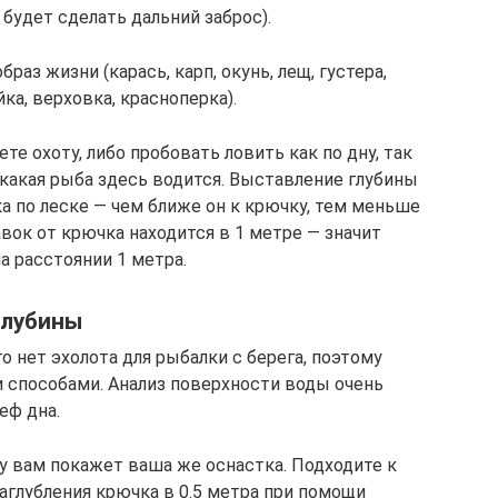
будет сделать дальний заброс).
аз жизни (карась, карп, окунь, лещ, густера,
ка, верховка, красноперка).
е охоту, либо пробовать ловить как по дну, так
 какая рыба здесь водится. Выставление глубины
а по леске — чем ближе он к крючку, тем меньше
авок от крючка находится в 1 метре — значит
а расстоянии 1 метра.
глубины
 нет эхолота для рыбалки с берега, поэтому
и способами. Анализ поверхности воды очень
еф дна.
у вам покажет ваша же оснастка. Подходите к
аглубления крючка в 0.5 метра при помощи