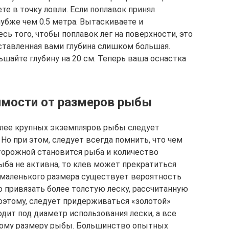
е в точку ловли. Если поплавок принял
лубже чем 0.5 метра. Вытаскиваете и
есь того, чтобы поплавок лег на поверхности, это
ыставленная вами глубина слишком большая.
шайте глубину на 20 см. Теперь ваша оснастка
имости от размеров рыбы
более крупных экземпляров рыбы следует
Но при этом, следует всегда помнить, что чем
торожной становится рыба и количество
ыба не активна, то клев может прекратиться
 маленького размера существует вероятность
о привязать более толстую леску, рассчитанную
оэтому, следует придерживаться «золотой»
дит под диаметр использования лески, а все
мому размеру рыбы. Большинство опытных