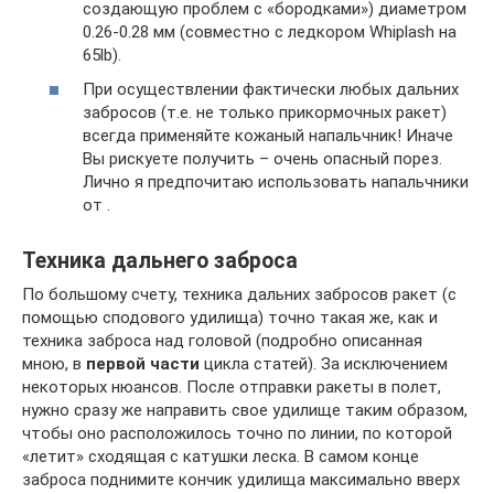
создающую проблем с «бородками») диаметром
0.26-0.28 мм (совместно с ледкором Whiplash на
65lb).
При осуществлении фактически любых дальних
забросов (т.е. не только прикормочных ракет)
всегда применяйте кожаный напальчник! Иначе
Вы рискуете получить – очень опасный порез.
Лично я предпочитаю использовать напальчники
от .
Техника дальнего заброса
По большому счету, техника дальних забросов ракет (с
помощью сподового удилища) точно такая же, как и
техника заброса над головой (подробно описанная
мною, в
первой части
цикла статей). За исключением
некоторых нюансов. После отправки ракеты в полет,
нужно сразу же направить свое удилище таким образом,
чтобы оно расположилось точно по линии, по которой
«летит» сходящая с катушки леска. В самом конце
заброса поднимите кончик удилища максимально вверх