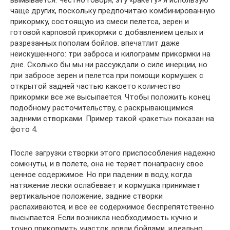
чаще других, поскольку предпочитаю комбинированную
прикормку, состоящую из смеси пелетса, зерен и
готовой карповой прикормки с добавлением целых и
разрезанных пополам бойлов. впечатлит даже
неискушенного: три заброса и килограмм прикормки на
дне. Сколько бы мы ни рассуждали о силе инерции, но
при забросе зерен и пелетса при помощи кормушек с
открытой задней частью какоето количество
прикормки все же высыпается. Чтобы положить конец
подобному расточительству, с раскрывающимися
задними створками. Пример такой «ракеты» показан на
фото 4.
После загрузки створки этого приспособления надежно
сомкнуты, и в полете, она не теряет понапрасну свое
ценное содержимое. Но при падении в воду, когда
натяжение лески ослабевает и кормушка принимает
вертикальное положение, задние створки
распахиваются, и все ее содержимое беспрепятственно
высыпается. Если возникла необходимость кучно и
точно прикормить участок ловли бойлами, идеально