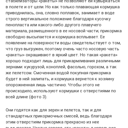
стабилизаторы «ракеты» не позволяют ей кувыркаться
в полете и от цели. Но как только плавающая кормушка
приводнилась, она, словно поплавок, занимает в воде
строго вертикальное положение благодаря кусочку
пенопласта или какого-либо другого плавучего
материала, размещенного в ее носовой части; прикормка
свободно высыпается и кормушка всплывает. Ее
появление на поверхности воды свидетельствует о том,
что груз выгружен, поэтому очень часто носовую часть
«ракеты» окрашивают в яркий цвет. Но такая «ракета»
хорошо подходит лишь для прикармливания различными
зернами: кукурузой, коноплей, фасолью, горохом, а так
же пелетсом. Смоченная водой покупная прикормка
будет в ней залипать, и кормушка вернется к хозяину
опорожненная лишь частично. Чтобы этого не
происходило, используют кормушки с отверстиями по
всей длине (фото 3).
Они годятся как для зерен и пелетса, так и для
стандартных прикормочных смесей, ведь благодаря
этим отверстиям прикормка прекрасно из нее
вымывается. Честно говоря, эту «ракету» я использую