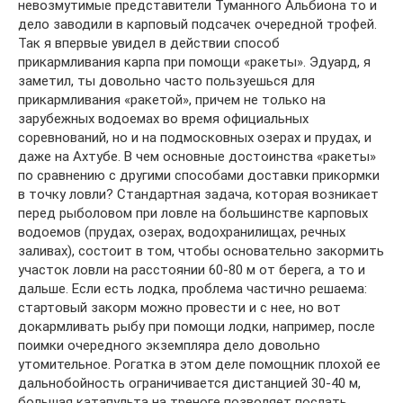
невозмутимые представители Туманного Альбиона то и
дело заводили в карповый подсачек очередной трофей.
Так я впервые увидел в действии способ
прикармливания карпа при помощи «ракеты». Эдуард, я
заметил, ты довольно часто пользуешься для
прикармливания «ракетой», причем не только на
зарубежных водоемах во время официальных
соревнований, но и на подмосковных озерах и прудах, и
даже на Ахтубе. В чем основные достоинства «ракеты»
по сравнению с другими способами доставки прикормки
в точку ловли? Стандартная задача, которая возникает
перед рыболовом при ловле на большинстве карповых
водоемов (прудах, озерах, водохранилищах, речных
заливах), состоит в том, чтобы основательно закормить
участок ловли на расстоянии 60-80 м от берега, а то и
дальше. Если есть лодка, проблема частично решаема:
стартовый закорм можно провести и с нее, но вот
докармливать рыбу при помощи лодки, например, после
поимки очередного экземпляра дело довольно
утомительное. Рогатка в этом деле помощник плохой ее
дальнобойность ограничивается дистанцией 30-40 м,
большая катапульта на треноге позволяет послать