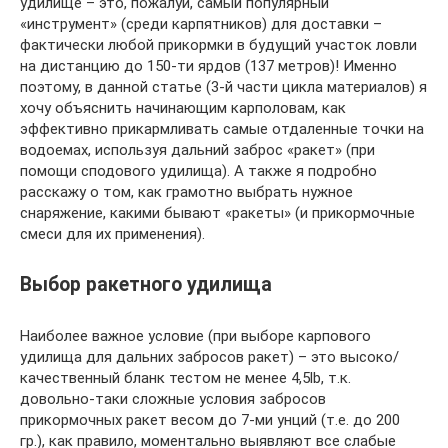
удилище – это, пожалуй, самый популярный
«инструмент» (среди карпятников) для доставки –
фактически любой прикормки в будущий участок ловли
на дистанцию до 150-ти ярдов (137 метров)! Именно
поэтому, в данной статье (3-й части цикла материалов) я
хочу объяснить начинающим карполовам, как
эффективно прикармливать самые отдаленные точки на
водоемах, используя дальний заброс «ракет» (при
помощи сподового удилища). А также я подробно
расскажу о том, как грамотно выбрать нужное
снаряжение, какими бывают «ракеты» (и прикормочные
смеси для их применения).
Выбор ракетного удилища
Наиболее важное условие (при выборе карпового
удилища для дальних забросов ракет) – это высоко/
качественный бланк тестом не менее 4,5lb, т.к.
довольно-таки сложные условия забросов
прикормочных ракет весом до 7-ми унций (т.е. до 200
гр.), как правило, моментально выявляют все слабые