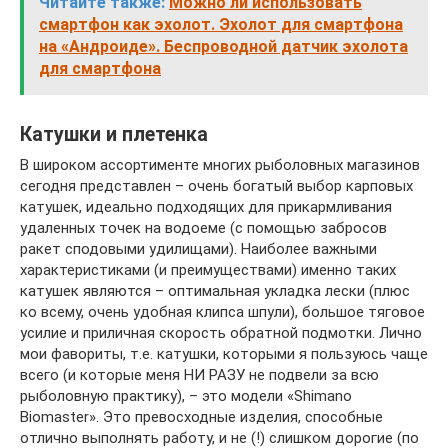
Читайте также:
Можно ли использовать
смартфон как эхолот. Эхолот для смартфона
на «Андроиде». Беспроводной датчик эхолота
для смартфона
Катушки и плетенка
В широком ассортименте многих рыболовных магазинов
сегодня представлен – очень богатый выбор карповых
катушек, идеально подходящих для прикармливания
удаленных точек на водоеме (с помощью забросов
ракет сподовыми удилищами). Наиболее важными
характеристиками (и преимуществами) именно таких
катушек являются – оптимальная укладка лески (плюс
ко всему, очень удобная клипса шпули), большое тяговое
усилие и приличная скорость обратной подмотки. Лично
мои фавориты, т.е. катушки, которыми я пользуюсь чаще
всего (и которые меня НИ РАЗУ не подвели за всю
рыболовную практику), – это модели «Shimano
Biomaster». Это превосходные изделия, способные
отлично выполнять работу, и не (!) слишком дорогие (по