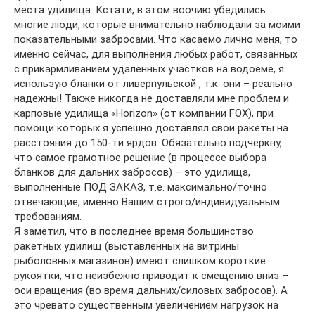
места удилища. Кстати, в этом воочию убедились
многие люди, которые внимательно наблюдали за моими
показательными забросами. Что касаемо лично меня, то
именно сейчас, для выполнения любых работ, связанных
с прикармливанием удаленных участков на водоеме, я
использую бланки от ливерпульской , т.к. они – реально
надежны! Также никогда не доставляли мне проблем и
карповые удилища «Horizon» (от компании FOX), при
помощи которых я успешно доставлял свои ракеты на
расстояния до 150-ти ярдов. Обязательно подчеркну,
что самое грамотное решение (в процессе выбора
бланков для дальних забросов) – это удилища,
выполненные ПОД ЗАКАЗ, т.е. максимально/точно
отвечающие, именно Вашим строго/индивидуальным
требованиям.
Я заметил, что в последнее время большинство
ракетных удилищ (выставленных на витрины
рыболовных магазинов) имеют слишком короткие
рукоятки, что неизбежно приводит к смещению вниз –
оси вращения (во время дальних/силовых забросов). А
это чревато существенным увеличением нагрузок на