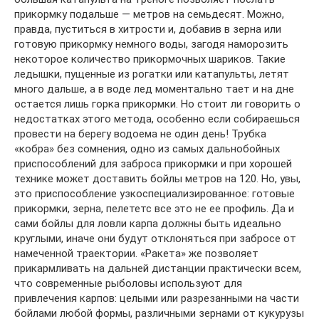
прикормку подальше — метров на семьдесят. Можно,
правда, пуститься в хитрости и, добавив в зерна или
готовую прикормку немного воды, загодя наморозить
некоторое количество прикормочных шариков. Такие
ледышки, пущенные из рогатки или катапульты, летят
много дальше, а в воде лед моментально тает и на дне
остается лишь горка прикормки. Но стоит ли говорить о
недостатках этого метода, особенно если собираешься
провести на берегу водоема не один день! Трубка
«кобра» без сомнения, одно из самых дальнобойных
приспособлений для заброса прикормки и при хорошей
технике может доставить бойлы метров на 120. Но, увы,
это приспособление узкоспециализированное: готовые
прикормки, зерна, пелететс все это не ее профиль. Да и
сами бойлы для ловли карпа должны быть идеально
круглыми, иначе они будут отклоняться при забросе от
намеченной траектории. «Ракета» же позволяет
прикармливать на дальней дистанции практически всем,
что современные рыболовы используют для
привлечения карпов: целыми или разрезанными на части
бойлами любой формы, различными зернами от кукурузы