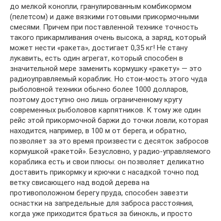
до мелкой конопли, гранулированным комбикормом
(пелетсом) и даже вязкими готовыми прикормочными
смесями. Причем при поставленной технике точность
такого прикармливания очень высока, а заряд, который
может нести «ракета», достигает 0,35 кг! Не стану
лукавить, есть один агрегат, который способен в
значительной мере заменить кормушку «ракету» — это
радиоуправляемый кораблик. Но стои-мость этого чуда
рыболовной техники обычно более 1000 долларов,
поэтому доступно оно лишь ограниченному кругу
современных рыболовов карпятников. К тому же один
рейс этой прикормочной баржи до точки ловли, которая
находится, например, в 100 м от берега, и обратно,
позволяет за это время произвести с десяток забросов
кормушкой «ракетой». Безусловно, у радио-управляемого
кораблика есть и свои плюсы: он позволяет деликатно
доставить прикормку и крючки с насадкой точно под
ветку свисающего над водой дерева на
противоположном берегу пруда, способен завезти
оснастки на запредельные для заброса расстояния,
когда уже приходится браться за бинокль, и просто