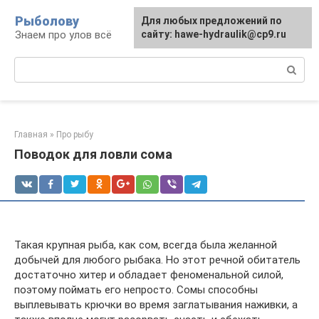
Перейти
Рыболову
Для любых предложений по
к
Знаем про улов всё
сайту: hawe-hydraulik@cp9.ru
контенту
Поиск:
Главная
»
Про рыбу
Поводок для ловли сома
Такая крупная рыба, как сом, всегда была желанной
добычей для любого рыбака. Но этот речной обитатель
достаточно хитер и обладает феноменальной силой,
поэтому поймать его непросто. Сомы способны
выплевывать крючки во время заглатывания наживки, а