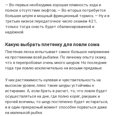
— Во-первых необходима хорошая плавность хода и
полное отсутствие люфтов; — Во-вторых потребуется
большая шпуля и мощный фрикционный тормоз; — Ну и в
третьих низкое передаточное число скажем 4:2:1,
только тогда снасть будет сбалансированной и
надёжной.
Какую выбрать плетенку для ловли сома
Плетёная леска испытывает самое большое напряжение
на протяжении всей рыбалки. По личному опыту скажу,
что я перепробовал очень много шнуров. Но последние
года три ловлю исключительно на восьми-прядевые.
У них растяжимость нулевая и чувствительность на
высоком уровне, плюс такие шнуры устойчивы к
истиранию. А, если брать в расчет, то, что ловля будет
осуществляться на дне, где полно коряг, ракушек и
прочей всячины, то шнур постепенно будет истираться,
и в один прекрасный момент способен порваться даже
на маленькой рыбке.