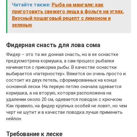
Читайте также:
Рыба на мангале: как
приготовить свежего леща в фольге на углях.
Вкусный пошаговый рецепт с лимоном и
зеленью
Фидерная снасть для лова сома
Фидер – это та же донная снасть, но в ее оснастке
предусмотрена кормушка, а сам процесс рыбалки
начинается с прикорма рыбы. В качестве оснастки
выбирается «патерностер». Вяжется он очень просто и
состоит из двух петель, сформированных на конце
основной лески. На первую петлю сначала одевается
кормушка, а на вторую, которая расположена на
удалении около 20 см, одевается поводок с крючком.
Как правило, на фидер крупных особей не ловят, но чем
черт не шутит и в качестве поводка лучше применить
нейлон.
Требование к леске