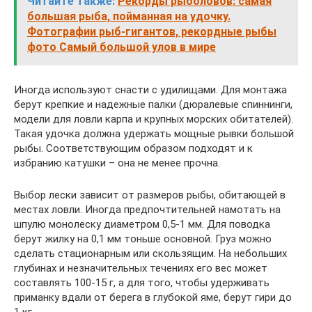
Читайте также:
Рекорды рыболовов: самая
большая рыба, пойманная на удочку.
Фотографии рыб-гигантов, рекордные рыбы
фото Самый большой улов в мире
Иногда используют снасти с удилищами. Для монтажа
берут крепкие и надежные палки (дюралевые спиннинги,
модели для ловли карпа и крупных морских обитателей).
Такая удочка должна удержать мощные рывки большой
рыбы. Соответствующим образом подходят и к
избранию катушки – она не менее прочна.
Выбор лески зависит от размеров рыбы, обитающей в
местах ловли. Иногда предпочтительней намотать на
шпулю монолеску диаметром 0,5-1 мм. Для поводка
берут жилку на 0,1 мм тоньше основной. Груз можно
сделать стационарным или скользящим. На небольших
глубинах и незначительных течениях его вес может
составлять 100-15 г, а для того, чтобы удерживать
приманку вдали от берега в глубокой яме, берут гири до
1 кг.