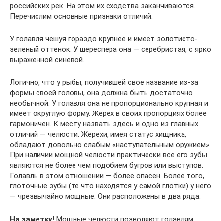
российских рек. На этом их сходства заканчиваются.
Перечислим основные признаки отличий:
У голавля чешуя гораздо крупнее и имеет золотисто-
зеленый оттенок. У шереспера она — серебристая, с ярко
выраженной синевой.
Логично, что у рыбы, получившей свое название из-за
формы своей головы, она должна быть достаточно
необычной. У голавля она не пропорционально крупная и
имеет округлую форму. Жерех в своих пропорциях более
гармоничен. К месту назвать здесь и одно из главных
отличий — челюсти. Жерехи, имея статус хищника,
обладают довольно слабым «наступательным оружием».
При наличии мощной челюсти практически все его зубы
являются не более чем подобием бугров или выступов.
Голавль в этом отношении — более опасен. Более того,
глоточные зубы (те что находятся у самой глотки) у него
— чрезвычайно мощные. Они расположены в два ряда.
На заметку!
Мощные челюсти позволяют голавлям