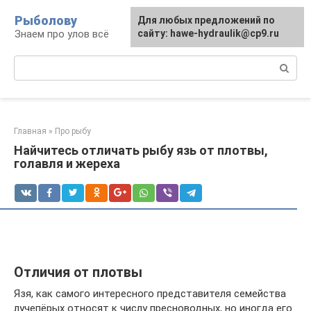
Перейти
Рыболову
Для любых предложений по
к
Знаем про улов всё
сайту: hawe-hydraulik@cp9.ru
контенту
Поиск:
Главная
»
Про рыбу
Найчитесь отличать рыбу язь от плотвы,
голавля и жереха
Отличия от плотвы
Язя, как самого интересного представителя семейства
лучепёрых относят к числу пресноводных, но иногда его