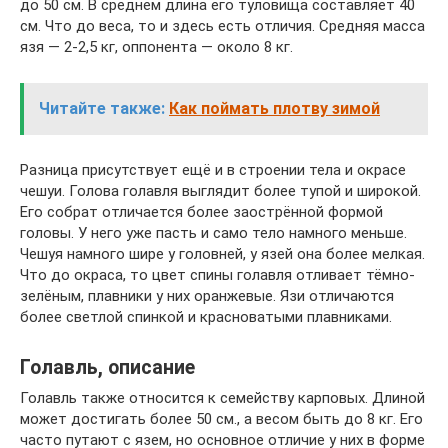
до 50 см. В среднем длина его туловища составляет 40
см. Что до веса, то и здесь есть отличия. Средняя масса
язя — 2-2,5 кг, оппонента — около 8 кг.
Читайте также:
Как поймать плотву зимой
Разница присутствует ещё и в строении тела и окрасе
чешуи. Голова голавля выглядит более тупой и широкой.
Его собрат отличается более заострённой формой
головы. У него уже пасть и само тело намного меньше.
Чешуя намного шире у головней, у язей она более мелкая.
Что до окраса, то цвет спины голавля отливает тёмно-
зелёным, плавники у них оранжевые. Язи отличаются
более светлой спинкой и красноватыми плавниками.
Голавль, описание
Голавль также относится к семейству карповых. Длиной
может достигать более 50 см., а весом быть до 8 кг. Его
часто путают с язем, но основное отличие у них в форме