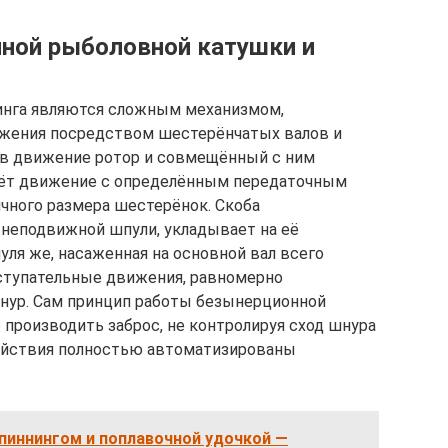
ной рыболовной катушки и
инга являются сложным механизмом,
ижения посредством шестерёнчатых валов и
 в движение ротор и совмещённый с ним
аёт движение с определённым передаточным
ичного размера шестерёнок. Скоба
 неподвижной шпули, укладывает на её
ля же, насаженная на основной вал всего
ступательные движения, равномерно
шнур. Сам принцип работы безынерционной
 производить заброс, не контролируя сход шнура
действия полностью автоматизированы
пиннингом и поплавочной удочкой —