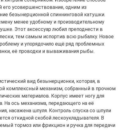
ой его усовершенствование, одним из
ение безынерционной спиннинговой катушки.
смену менее удобному и производительному
ушке. Этот аксессуар любил преподнести в
 лески, тем самым испортив всю рыбалку. Новое
роблему и упорядочило ещё ряд проблемных
анки, её проводки и вываживания рыбы.
истический вид безынерционки, которая, в
той комплексный механизм, собранный в прочном
лических материалов. Корпус имеет ногу для
. На ось механизма, передающего на её
я, насажена шпуля. Контроль спуска со шпули
ется откидной скобой лескоукладывателя. В
емый тормоз или фрикцион и ручка для передачи