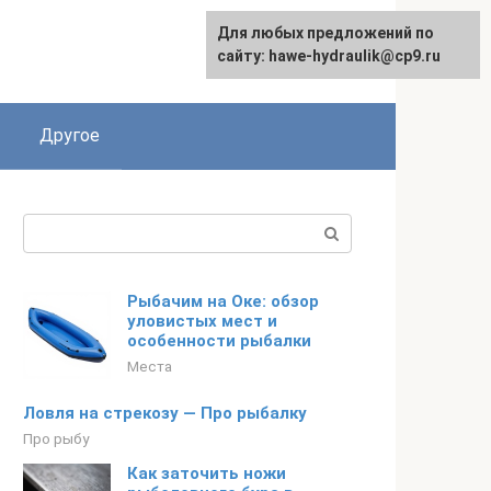
Для любых предложений по
сайту: hawe-hydraulik@cp9.ru
Другое
Поиск:
Рыбачим на Оке: обзор
уловистых мест и
особенности рыбалки
Места
Ловля на стрекозу — Про рыбалку
Про рыбу
Как заточить ножи