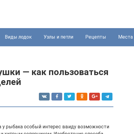
Виды лодок
Узлы и петли
Рецепты
Места
шки — как пользоваться
делей
 у рыбака особый интерес ввиду возможности
 и хитрым соперником. Изобретение способа