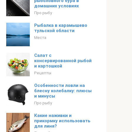
рыболовного бура в
домашних условиях
Про рыбу
Рыбалка в карамышево
тульской области
Места
Салат с
консервированной рыбой
и картошкой
Рецепты
Особенности ловли на
блесну колебалку: плюсы
и минусы
Про рыбу
Какие наживки и
прикормку использовать
для линя?