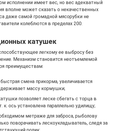
ном исполнении имеет вес, но вес адекватный
ия вполне может сказать о некачественных
сса даже самой громадной мясорубки не
авители колеблются в пределах 200.
ионных катушек
 способствующее легкому ее выбросу без
нение. Механизм становится неотъемлемой
ря преимуществам:
быстрая смена прикорма, увеличивается
 удерживает массу кормушки;
атушки позволяет леске сбегать с торца в
. к. ось установлена параллельно удилищу;
еобходимом метраже для заброса, рыболову
лько поворачивать лескоукладыватель, следя за
тствующий ролик;