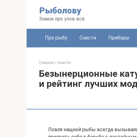
Перейти
Рыболову
к
контенту
Знаем про улов всё
Про рыбу
Снасти
Приборы
Главная
»
Снасти
Безынерционные кату
и рейтинг лучших мо
Ловля хищной рыбы всегда вызывала
проявить себя в борьбе с достойным