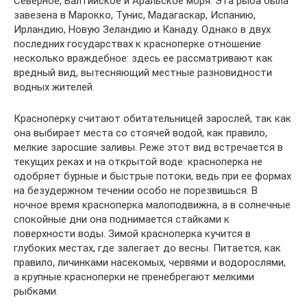
Северное, Балтийское и Аральское моря. Эта рыба была
завезена в Марокко, Тунис, Мадагаскар, Испанию,
Ирландию, Новую Зеландию и Канаду. Однако в двух
последних государствах к красноперке отношение
несколько враждебное: здесь ее рассматривают как
вредный вид, вытесняющий местные разновидности
водных жителей.
Красноперку считают обитательницей зарослей, так как
она выбирает места со стоячей водой, как правило,
мелкие заросшие заливы. Реже этот вид встречается в
текущих реках и на открытой воде: красноперка не
одобряет бурные и быстрые потоки, ведь при ее формах
на безудержном течении особо не порезвишься. В
ночное время красноперка малоподвижна, а в солнечные
спокойные дни она поднимается стайками к
поверхности воды. Зимой красноперка кучится в
глубоких местах, где залегает до весны. Питается, как
правило, личинками насекомых, червями и водорослями,
а крупные красноперки не пренебрегают мелкими
рыбками.