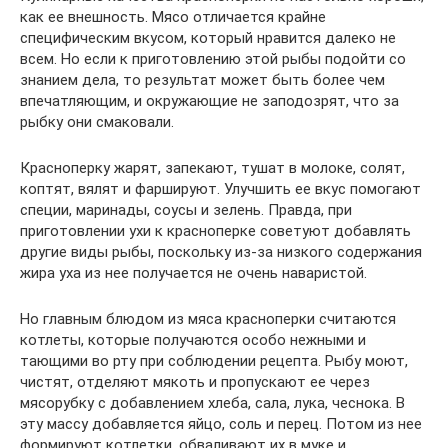
как ее внешность. Мясо отличается крайне
специфическим вкусом, который нравится далеко не
всем. Но если к приготовлению этой рыбы подойти со
знанием дела, то результат может быть более чем
впечатляющим, и окружающие не заподозрят, что за
рыбку они смаковали.
Красноперку жарят, запекают, тушат в молоке, солят,
коптят, вялят и фаршируют. Улучшить ее вкус помогают
специи, маринады, соусы и зелень. Правда, при
приготовлении ухи к красноперке советуют добавлять
другие виды рыбы, поскольку из-за низкого содержания
жира уха из нее получается не очень наваристой.
Но главным блюдом из мяса красноперки считаются
котлеты, которые получаются особо нежными и
тающими во рту при соблюдении рецепта. Рыбу моют,
чистят, отделяют мякоть и пропускают ее через
мясорубку с добавлением хлеба, сала, лука, чеснока. В
эту массу добавляется яйцо, соль и перец. Потом из нее
формируют котлетки, обваливают их в муке и