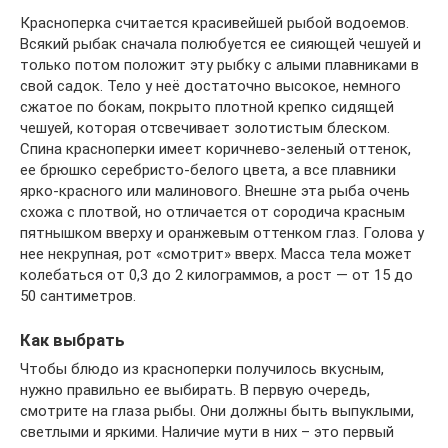
Красноперка считается красивейшей рыбой водоемов.
Всякий рыбак сначала полюбуется ее сияющей чешуей и
только потом положит эту рыбку с алыми плавниками в
свой садок. Тело у неё достаточно высокое, немного
сжатое по бокам, покрыто плотной крепко сидящей
чешуей, которая отсвечивает золотистым блеском.
Спина красноперки имеет коричнево-зеленый оттенок,
ее брюшко серебристо-белого цвета, а все плавники
ярко-красного или малинового. Внешне эта рыба очень
схожа с плотвой, но отличается от сородича красным
пятнышком вверху и оранжевым оттенком глаз. Голова у
нее некрупная, рот «смотрит» вверх. Масса тела может
колебаться от 0,3 до 2 килограммов, а рост — от 15 до
50 сантиметров.
Как выбрать
Чтобы блюдо из красноперки получилось вкусным,
нужно правильно ее выбирать. В первую очередь,
смотрите на глаза рыбы. Они должны быть выпуклыми,
светлыми и яркими. Наличие мути в них – это первый