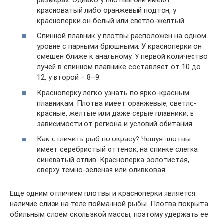
красноватый либо оранжевый подтон, у
красноперки он белый или светло-желтый.
Спинной плавник у плотвы расположен на одном
уровне с парными брюшными. У красноперки он
смещен ближе к анальному. У первой количество
лучей в спинном плавнике составляет от 10 до
12, у второй – 8–9.
Красноперку легко узнать по ярко-красным
плавникам. Плотва имеет оранжевые, светло-
красные, желтые или даже серые плавники, в
зависимости от региона и условий обитания.
Как отличить рыб по окрасу? Чешуя плотвы
имеет серебристый оттенок, на спинке слегка
синеватый отлив. Красноперка золотистая,
сверху темно-зеленая или оливковая.
Еще одним отличием плотвы и красноперки является
наличие слизи на теле пойманной рыбы. Плотва покрыта
обильным слоем скользкой массы, поэтому удержать ее