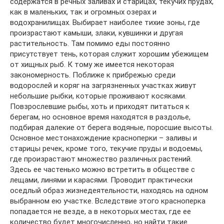
содержатся в речных заливах и старицах, текучих прудах,
как в маленьких, так и огромных озерах и
водохранилищах. Выбирает наиболее тихие зоны, где
произрастают камыши, злаки, кувшинки и другая
растительность. Там помимо еды постоянно
присутствует тень, которая служит хорошим убежищем
от хищных рыб. К тому же имеется некоторая
закономерность. Поближе к прибрежью среди
водорослей и коряг на загрязненных участках живут
небольшие рыбки, которые проживают косяками.
Повзрослевшие рыбы, хоть и приходят питаться к
берегам, но основное время находятся в раздолье,
подбирая далекие от берега водяные, поросшие высоты.
Основное местонахождение красноперки – заливы и
старицы речек, кроме того, текучие пруды и водоемы,
где произрастают множество различных растений.
Здесь ее частенько можно встретить в обществе с
лещами, линями и карасями. Проводит практически
оседлый образ жизнедеятельности, находясь на одном
выбранном ею участке. Вследствие этого красноперка
попадается не везде, а в некоторых местах, где ее
количество будет многочисленно, но найти такие