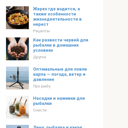
Жерех где водится, а
также особенности
жизнедеятельности в
нерест
Рецепты
Как развести червей для
рыбалки в домашних
условиях
Другое
Оптимальные для ловли
карпа — погода, ветер и
давление
Про рыбу
Насадки и наживки для
рыбалки
Снасти
Лена: рыбалка и какая