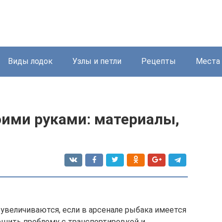
Виды лодок
Узлы и петли
Рецепты
Места
оими руками: материалы,
увеличиваются, если в арсенале рыбака имеется
решить проблему с транспортировкой и