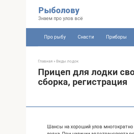
Перейти
Рыболову
к
контенту
Знаем про улов всё
Про рыбу
Снасти
Приборы
Главная
»
Виды лодок
Прицеп для лодки св
сборка, регистрация
Шансы на хороший улов многократно 
лодка. При наличии автотранспорта 