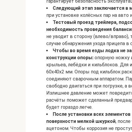
гарантирует безопасность эксплуата
Следующий этап заключается в 
при установке колёсных пар на авто 
Тестовый проезд трейлера, подс
необходимость проведения баланси
не уводит в сторону (влево/вправо), 
случае обнаружения ухода прицепа в 
Чтобы во время езды лодка не за
конструкции опоры:
опорную ножку и
крыльев, лебёдки и кильблоков. Для 
60х40х2 мм. Опоры под кильблок раск
соединяют сварочным аппаратом. Па
свободно двигаться при погрузке, а в
Излишнее давление может повредить 
расчёты поможет сделанный предвар
будет гораздо легче.
После установки всех элементов
поверхности мелкой шкуркой
, посл
ацетоном. Чтобы коррозия не просту