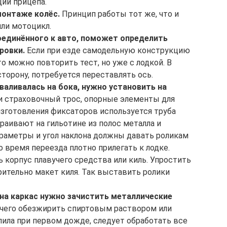
ции прицепа.
монтаже колёс.
Принцип работы тот же, что и
или мотоцикл.
оединённого к авто, поможет определить
ровки.
Если при езде самодельную конструкцию
то можно повторить тест, но уже с лодкой. В
сторону, потребуется переставлять ось.
валивалась на бока, нужно установить на
 страховочный трос, опорные элементы для
изготовления фиксаторов используется труба
раивают на гильотине из полос металла и
раметры и угол наклона должны давать роликам
о время переезда плотно прилегать к лодке.
корпус плавучего средства или киль. Упростить
ительно макет киля. Так выставить ролики
 на каркас нужно зачистить металлические
е чего обезжирить спиртовым раствором или
пила при первом дожде, следует обработать все