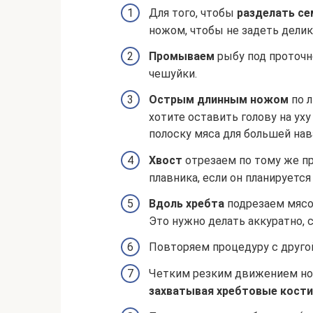
Для того, чтобы
разделать се
ножом, чтобы не задеть делик
Промываем
рыбу под проточн
чешуйки.
Острым длинным ножом
по л
хотите оставить голову на ух
полоску мяса для большей нав
Хвост
отрезаем по тому же п
плавника, если он планируется 
Вдоль хребта
подрезаем мясо,
Это нужно делать аккуратно, с
Повторяем процедуру с другой
Четким резким движением н
захватывая хребтовые кости