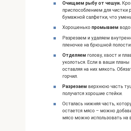
Очищаем рыбу от чешуи.
Кро
приспособлением для чистки
бумажной салфетки, что умен
Хорошенько
промываем
водой
Разрезаем и удаляем внутренн
пленочке на брюшной полости
Отделяем
голову, хвост и пл
уколоться. Если в ваши планы
оставляя на них мякоть. Обяз
горчил.
Разрезаем
верхнюю часть туш
получатся хорошие стейки.
Осталась нижняя часть, котор
остается мясо – можно добави
мясо можно использовать на