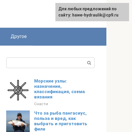
Для любых предложений по
сайту: hawe-hydraulik@cp9.ru
Другое
Поиск:
Морские узлы:
назначение,
классификация, схема
вязания
Снасти
Что за рыба пангасиус,
польза и вред, как
выбрать и приготовить
филе