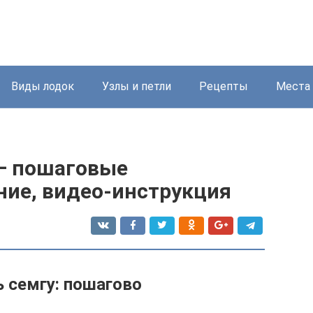
Виды лодок
Узлы и петли
Рецепты
Места
 — пошаговые
ние, видео-инструкция
ь семгу: пошагово