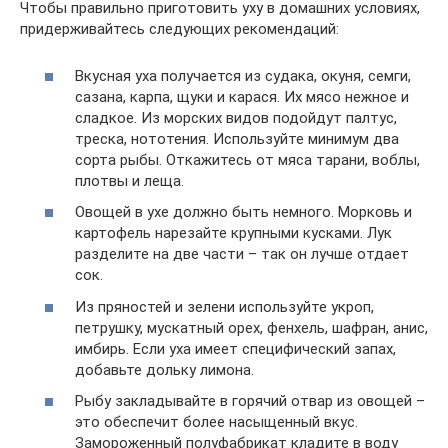
Чтобы правильно приготовить уху в домашних условиях,
придерживайтесь следующих рекомендаций:
Вкусная уха получается из судака, окуня, семги,
сазана, карпа, щуки и карася. Их мясо нежное и
сладкое. Из морских видов подойдут палтус,
треска, нототения. Используйте минимум два
сорта рыбы. Откажитесь от мяса тарани, воблы,
плотвы и леща.
Овощей в ухе должно быть немного. Морковь и
картофель нарезайте крупными кусками. Лук
разделите на две части – так он лучше отдает
сок.
Из пряностей и зелени используйте укроп,
петрушку, мускатный орех, фенхель, шафран, анис,
имбирь. Если уха имеет специфический запах,
добавьте дольку лимона.
Рыбу закладывайте в горячий отвар из овощей –
это обеспечит более насыщенный вкус.
Замороженный полуфабрикат кладите в воду