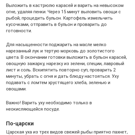
Выложить в кастрюлю карасей и варить на невысоком
огне, удаляя пенки. Через 15 минут выловить овощи с
рыбой, процедить бульон. Картофель измельчить
кусочками, отправить в бульон и проварить до
готовности.
Для насыщенности поджарить на масле мелко
нарезанный лук и тертую морковь до золотистого
цвета. В окончании готовки выложить в бульон карасей,
овощную зажарку, нарезку из зелени, специи, лавровый
лист и соль. Вскипятить повторно суп, проварить 2
минуты, убрать с огня и дать блюду настояться. Уху
подавать с ломтем хрустящего хлеба, зеленью и
овощами.
Важно! Варить уху необходимо только в
неокисляющейся посуде.
По-царски
Царская уха из трех видов свежей рыбы приятно пахнет,