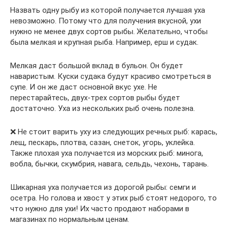
Назвать одну рыбу из которой получается лучшая уха
невозможно. Потому что для получения вкусной, ухи
нужно не менее двух сортов рыбы. Желательно, чтобы
была мелкая и крупная рыба. Например, ерш и судак.
Мелкая даст большой вклад в бульон. Он будет
наваристым. Куски судака будут красиво смотреться в
супе. И он же даст основной вкус ухе. Не
перестарайтесь, двух-трех сортов рыбы будет
достаточно. Уха из нескольких рыб очень полезна.
❌ Не стоит варить уху из следующих речных рыб: карась,
лещ, пескарь, плотва, сазан, снеток, угорь, уклейка.
Также плохая уха получается из морских рыб: минога,
вобла, бычки, скумбрия, навага, сельдь, чехонь, тарань.
Шикарная уха получается из дорогой рыбы: семги и
осетра. Но голова и хвост у этих рыб стоят недорого, то
что нужно для ухи! Их часто продают наборами в
магазинах по нормальным ценам.