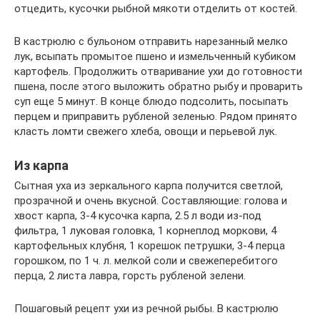
отцедить, кусочки рыбной мякоти отделить от костей.
В кастрюлю с бульоном отправить нарезанный мелко
лук, всыпать промытое пшено и измельченный кубиком
картофель. Продолжить отваривание ухи до готовности
пшена, после этого выложить обратно рыбу и проварить
суп еще 5 минут. В конце блюдо подсолить, посыпать
перцем и приправить рубленой зеленью. Рядом принято
класть ломти свежего хлеба, овощи и перьевой лук.
Из карпа
Сытная уха из зеркального карпа получится светлой,
прозрачной и очень вкусной. Составляющие: голова и
хвост карпа, 3-4 кусочка карпа, 2.5 л води из-под
фильтра, 1 луковая головка, 1 корнеплод моркови, 4
картофельных клубня, 1 корешок петрушки, 3-4 перца
горошком, по 1 ч. л. мелкой соли и свежеперебитого
перца, 2 листа лавра, горсть рубленой зелени.
Пошаговый рецепт ухи из речной рыбы. В кастрюлю