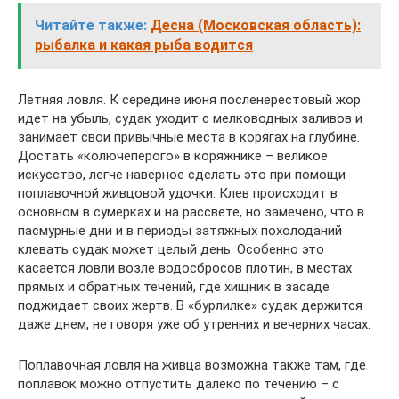
Читайте также:
Десна (Московская область):
рыбалка и какая рыба водится
Летняя ловля. К середине июня посленерестовый жор
идет на убыль, судак уходит с мелководных заливов и
занимает свои привычные места в корягах на глубине.
Достать «колючеперого» в коряжнике – великое
искусство, легче наверное сделать это при помощи
поплавочной живцовой удочки. Клев происходит в
основном в сумерках и на рассвете, но замечено, что в
пасмурные дни и в периоды затяжных похолоданий
клевать судак может целый день. Особенно это
касается ловли возле водосбросов плотин, в местах
прямых и обратных течений, где хищник в засаде
поджидает своих жертв. В «бурлилке» судак держится
даже днем, не говоря уже об утренних и вечерних часах.
Поплавочная ловля на живца возможна также там, где
поплавок можно отпустить далеко по течению – с