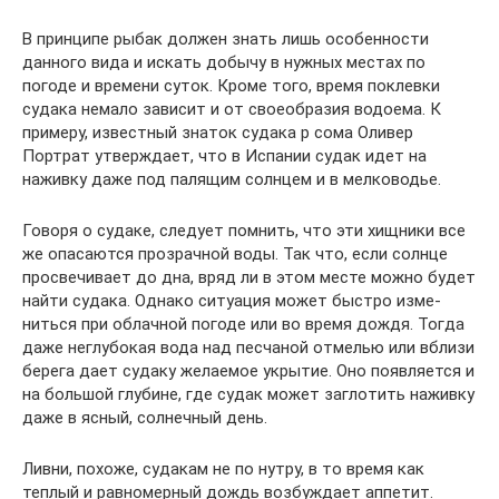
В принципе рыбак должен знать лишь особенности
данно­го вида и искать добычу в нуж­ных местах по
погоде и времени суток. Кроме того, время поклевки
судака немало зависит и от своеобразия водоема. К
примеру, известный знаток судака p сома Оливер
Портрат утверждает, что в Испании судак идет на
наживку даже под палящим солнцем и в мелководье.
Говоря о судаке, следует по­мнить, что эти хищники все
же опасаются прозрачной воды. Так что, если солнце
просвечи­вает до дна, вряд ли в этом месте можно будет
найти судака. Одна­ко ситуация может быстро изме­
ниться при облачной погоде или во время дождя. Тогда
даже неглубокая вода над песчаной отмелью или вблизи
берега дает судаку желаемое укрытие. Оно появляется и
на большой глуби­не, где судак может заглотить на­живку
даже в ясный, солнечный день.
Ливни, похоже, судакам не по нутру, в то время как
теплый и равномерный дождь возбужда­ет аппетит.