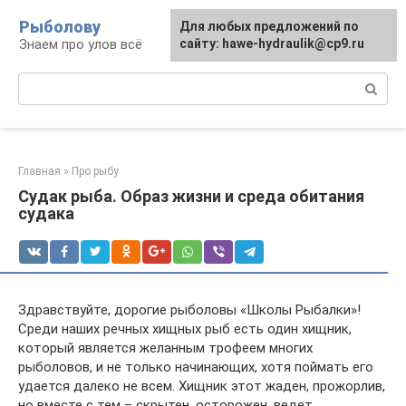
Перейти
Рыболову
Для любых предложений по
к
Знаем про улов всё
сайту: hawe-hydraulik@cp9.ru
контенту
Поиск:
Главная
»
Про рыбу
Судак рыба. Образ жизни и среда обитания
судака
Здравствуйте, дорогие рыболовы «Школы Рыбалки»!
Cреди наших речных хищных рыб есть один хищник,
который является желанным трофеем многих
рыболовов, и не только начинающих, хотя поймать его
удается далеко не всем. Хищник этот жаден, прожорлив,
но вместе с тем – скрытен, осторожен, ведет