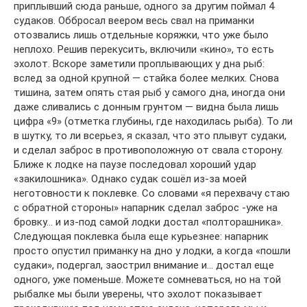
приплывший сюда раньше, одного за другим поймал 4
судаков. Оббросал веером весь свал на приманки
отозвались лишь отдельные коряжки, что уже было
неплохо. Решив перекусить, включили «кино», то есть
эхолот. Вскоре заметили проплывающих у дна рыб:
вслед за одной крупной — стайка более мелких. Снова
тишина, затем опять стая рыб у самого дна, иногда они
даже сливались с донным грунтом — видна была лишь
цифра «9» (отметка глубины, где находилась рыба). То ли
в шутку, то ли всерьез, я сказал, что это плывут судаки,
и сделал заброс в противоположную от свала сторону.
Ближе к лодке на паузе последовал хороший удар
«закилошника». Однако судак сошёл из-за моей
неготовности к поклевке. Со словами «я перехвачу стаю
с обратной стороны» напарник сделал заброс -уже на
бровку… и из-под самой лодки достал «полторашника».
Следующая поклевка была еще курьезнее: напарник
просто опустил приманку на дно у лодки, а когда «пошли
судаки», подергал, заострил внимание и… достал еще
одного, уже поменьше. Можете сомневаться, но на той
рыбалке мы были уверены, что эхолот показывает