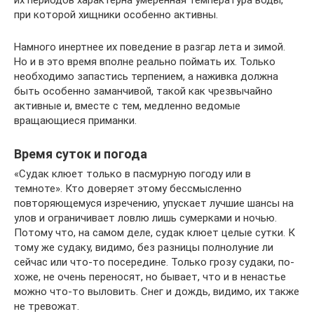
их периодов характерна умерен­ная температура воды,
при кото­рой хищники особенно активны.
Намного инертнее их поведе­ние в разгар лета и зимой.
Но и в это время вполне реально пой­мать их. Только
необходимо запа­стись терпением, а наживка долж­на
быть особенно заманчивой, та­кой как чрезвычайно
активные и, вместе с тем, медленно ведомые
вращающиеся приманки.
Время суток и погода
«Судак клюет только в пас­мурную погоду или в
темноте». Кто доверяет этому бессмыслен­но
повторяющемуся изрече­нию, упускает лучшие шансы на
улов и ограничивает ловлю лишь сумерками и ночью.
Пото­му что, на самом деле, судак клю­ет целые сутки. К
тому же судаку, видимо, без разницы полнолу­ние ли
сейчас или что-то посе­редине. Только грозу судаки, по­
хоже, не очень переносят, но бывает, что и в ненастье
можно что-то выловить. Снег и дождь, видимо, их также
не тревожат.