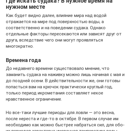
Где искать судака? В нужное время на
нужном месте
Как будет видно далее, влия­ние мира над водой
отражается на мире под поверхностью во­ды, а
соответственно и на пове­дении судака. Однако
отдельные факторы пересекаются или за­висят друг от
друга, вследствие чего они могут проявляться
многократно.
Времена года
До недавнего времени суще­ствовало мнение, что
заманить судака на наживку можно лишь начиная с мая и
до поздней осе­ни. В действительности же, они готовы
попасться вам на крю­чок практически круглый год,
только период икрометания со­ставляет некое
нравственное ог­раничение.
Но все-таки лучшие периоды для ловли — это весна,
после нере­ста и где-то в октябре. В первом случае им
необходимо как можно быстрее набраться сил, для обо­